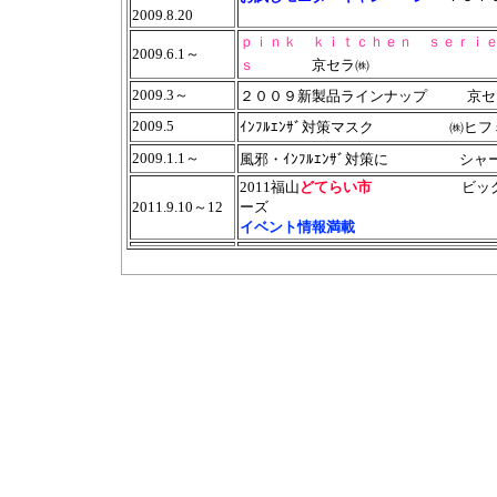
2009.8.20
ｐｉｎｋ ｋｉｔｃｈｅｎ ｓｅｒｉ
2009.6.1～
ｓ
京セラ㈱
2009.3～
２００９新製品ラインナップ
京セ
2009.5
ｲﾝﾌﾙｴﾝｻﾞ対策マスク
㈱ヒフ
2009.1.1～
風邪・ｲﾝﾌﾙｴﾝｻﾞ対策に
シャ
2011福山
どてらい市
ビッグ
2011.9.10～12
ーズ
イベント情報満載